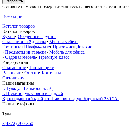
Оставьте нам свой номер и дождитесь нашего звонка или позв
Все акции
Каталог товаров
Каталог товаров
Кухни
•
Обеденные группы
Спальни и всё для сна
•
Мягкая мебель
Гостиные
•
Шкафы-купе
•
Прихожие
•
Детские
•
Предметы интерьера
•
Мебель для офиса
•
Садовая мебель
•
Премиум-класс
Информация
О компании
•
Поставщики
Вакансии
•
Оплата
•
Контакты
Оптовикам
Наши магазины
г. Тула, ул. Галкина, д. 3Д
г. Щекино, ул. Советская, д. 26
Краснодарский край, ст. Павловская, ул. Крупской 236 "А"
Наши телефоны
Тула:
8(4872) 700-360