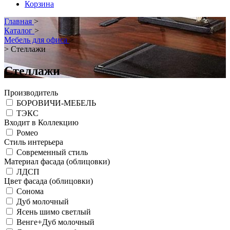
Корзина
Главная
>
Каталог
>
Мебель для офиса
>
>
Стеллажи
Стеллажи
Производитель
БОРОВИЧИ-МЕБЕЛЬ
ТЭКС
Входит в Коллекцию
Ромео
Стиль интерьера
Современный стиль
Материал фасада (облицовки)
ЛДСП
Цвет фасада (облицовки)
Сонома
Дуб молочный
Ясень шимо светлый
Венге+Дуб молочный