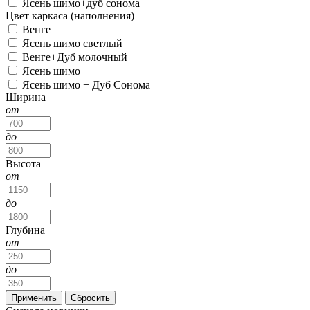
Ясень шимо+дуб сонома
Цвет каркаса (наполнения)
Венге
Ясень шимо светлый
Венге+Дуб молочный
Ясень шимо
Ясень шимо + Дуб Сонома
Ширина
от
до
Высота
от
до
Глубина
от
до