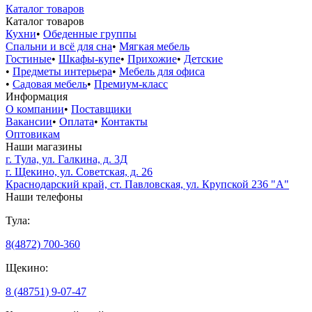
Каталог товаров
Каталог товаров
Кухни
•
Обеденные группы
Спальни и всё для сна
•
Мягкая мебель
Гостиные
•
Шкафы-купе
•
Прихожие
•
Детские
•
Предметы интерьера
•
Мебель для офиса
•
Садовая мебель
•
Премиум-класс
Информация
О компании
•
Поставщики
Вакансии
•
Оплата
•
Контакты
Оптовикам
Наши магазины
г. Тула, ул. Галкина, д. 3Д
г. Щекино, ул. Советская, д. 26
Краснодарский край, ст. Павловская, ул. Крупской 236 "А"
Наши телефоны
Тула:
8(4872) 700-360
Щекино:
8 (48751) 9-07-47