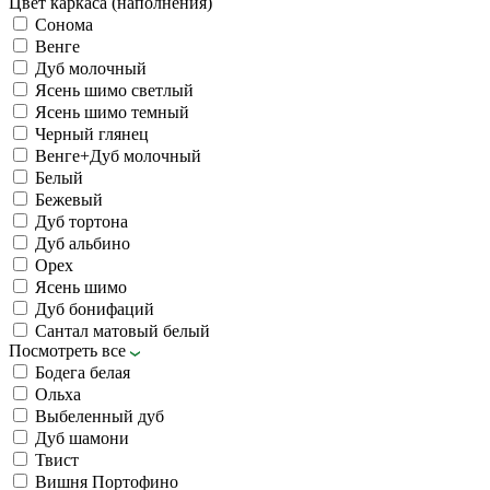
Цвет каркаса (наполнения)
Сонома
Венге
Дуб молочный
Ясень шимо светлый
Ясень шимо темный
Черный глянец
Венге+Дуб молочный
Белый
Бежевый
Дуб тортона
Дуб альбино
Орех
Ясень шимо
Дуб бонифаций
Сантал матовый белый
Посмотреть все
Бодега белая
Ольха
Выбеленный дуб
Дуб шамони
Твист
Вишня Портофино