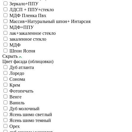
Зеркало+ППУ
ЛДСП + ППУ+стекло
МДФ Пленка Пвх
Массив+Натуральный шпон+ Интарсия
МДФ+ППУ
лак+закаленное стекло
закаленное стекло
МДФ
Шпон Ясеня
Скрыть
Цвет фасада (облицовки)
Дуб атланта
Лоредо
Сонома
Крем
Фотопечать
Венге
Ваниль
Дуб молочный
Ясень шимо светлый
Ясень шимо темный
Орех