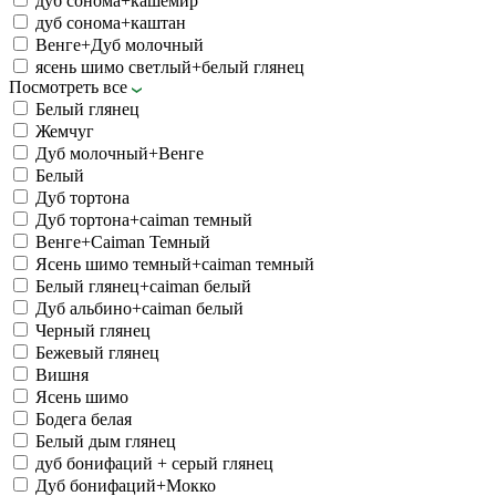
дуб сонома+кашемир
дуб сонома+каштан
Венге+Дуб молочный
ясень шимо светлый+белый глянец
Посмотреть все
Белый глянец
Жемчуг
Дуб молочный+Венге
Белый
Дуб тортона
Дуб тортона+caiman темный
Венге+Caiman Темный
Ясень шимо темный+caiman темный
Белый глянец+caiman белый
Дуб альбино+caiman белый
Черный глянец
Бежевый глянец
Вишня
Ясень шимо
Бодега белая
Белый дым глянец
дуб бонифаций + серый глянец
Дуб бонифаций+Мокко