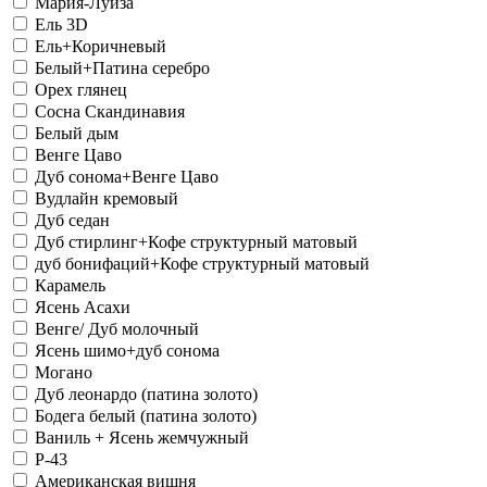
Мария-Луиза
Ель 3D
Ель+Коричневый
Белый+Патина серебро
Орех глянец
Сосна Скандинавия
Белый дым
Венге Цаво
Дуб сонома+Венге Цаво
Вудлайн кремовый
Дуб седан
Дуб стирлинг+Кофе структурный матовый
дуб бонифаций+Кофе структурный матовый
Карамель
Ясень Асахи
Венге/ Дуб молочный
Ясень шимо+дуб сонома
Могано
Дуб леонардо (патина золото)
Бодега белый (патина золото)
Ваниль + Ясень жемчужный
Р-43
Американская вишня