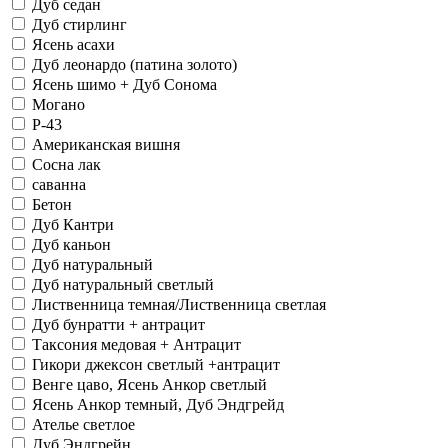
Дуб седан
Дуб стирлинг
Ясень асахи
Дуб леонардо (патина золото)
Ясень шимо + Дуб Сонома
Могано
Р-43
Американская вишня
Сосна лак
саванна
Бетон
Дуб Кантри
Дуб каньон
Дуб натуральный
Дуб натуральный светлый
Лиственница темная/Лиственница светлая
Дуб бунратти + антрацит
Таксония медовая + Антрацит
Гикори джексон светлый +антрацит
Венге цаво, Ясень Анкор светлый
Ясень Анкор темный, Дуб Эндгрейд
Ателье светлое
Дуб Эндгрейн