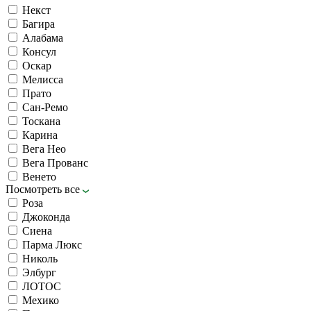
Некст
Багира
Алабама
Консул
Оскар
Мелисса
Прато
Сан-Ремо
Тоскана
Карина
Вега Нео
Вега Прованс
Венето
Посмотреть все
Роза
Джоконда
Сиена
Парма Люкс
Николь
Элбург
ЛОТОС
Мехико