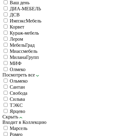
Ваш день
ДИА-МЕБЕЛЬ
ДСВ
ИмпэксМебель
Корвет
Кураж-мебель
Лером
МебельГрад
Миассмебель
МиланаГрупп
МИФ
Олмеко
Посмотреть все
Ольмеко
Сантан
Свобода
Сильва
ТЭКС
Ярцево
Скрыть
Входит в Коллекцию
Марсель
Ромео