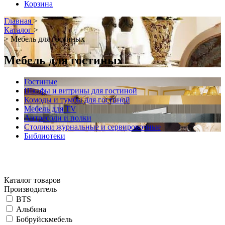
Корзина
Главная
>
Каталог
>
>
Мебель для гостиных
Мебель для гостиных
Гостиные
Шкафы и витрины для гостиной
Комоды и тумбы для гостиной
Мебель для TV
Антресоли и полки
Столики журнальные и сервировочные
Библиотеки
Каталог товаров
Производитель
BTS
Альбина
Бобруйскмебель