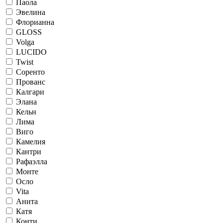
Паола
Эвелина
Флорианна
GLOSS
Volga
LUCIDO
Twist
Соренто
Прованс
Калгари
Элана
Кельн
Лима
Виго
Камелия
Кантри
Рафаэлла
Монте
Осло
Vita
Анита
Катя
Конти