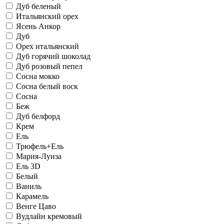
Дуб беленый
Итальянский орех
Ясень Анкор
Дуб
Орех итальянский
Дуб горячий шоколад
Дуб розовый пепел
Сосна мокко
Сосна белый воск
Сосна
Беж
Дуб белфорд
Крем
Ель
Трюфель+Ель
Мария-Луиза
Ель 3D
Белый
Ваниль
Карамель
Венге Цаво
Вудлайн кремовый