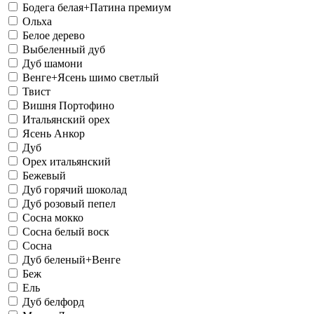
Бодега белая+Патина премиум
Ольха
Белое дерево
Выбеленный дуб
Дуб шамони
Венге+Ясень шимо светлый
Твист
Вишня Портофино
Итальянский орех
Ясень Анкор
Дуб
Орех итальянский
Бежевый
Дуб горячий шоколад
Дуб розовый пепел
Сосна мокко
Сосна белый воск
Сосна
Дуб беленый+Венге
Беж
Ель
Дуб белфорд