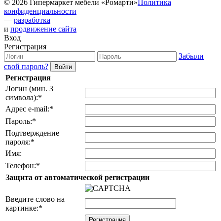
© 2026 Гипермаркет мебели «Ромарти»
Политика
конфиденциальности
—
разработка
и
продвижение сайта
Вход
Регистрация
Забыли
свой пароль?
Регистрация
Логин (мин. 3
символа):
*
Адрес e-mail:
*
Пароль:
*
Подтверждение
пароля:
*
Имя:
Телефон:
*
Защита от автоматической регистрации
Введите слово на
картинке:
*