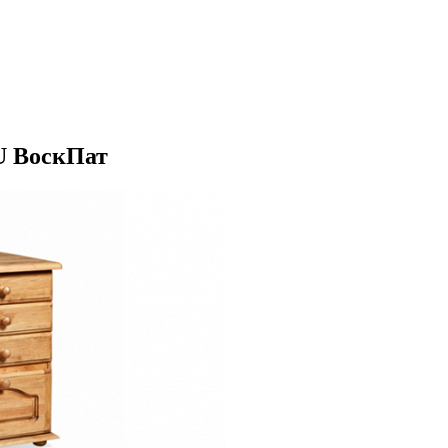
U ВоскПат