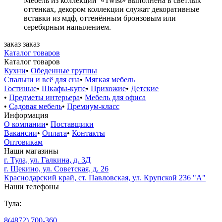
Мебель из коллекции «Twist» выполнена в светлых
оттенках, декором коллекции служат декоративные
вставки из мдф, оттенённым бронзовым или
серебярным напылением.
заказ
заказ
Каталог товаров
Каталог товаров
Кухни
•
Обеденные группы
Спальни и всё для сна
•
Мягкая мебель
Гостиные
•
Шкафы-купе
•
Прихожие
•
Детские
•
Предметы интерьера
•
Мебель для офиса
•
Садовая мебель
•
Премиум-класс
Информация
О компании
•
Поставщики
Вакансии
•
Оплата
•
Контакты
Оптовикам
Наши магазины
г. Тула, ул. Галкина, д. 3Д
г. Щекино, ул. Советская, д. 26
Краснодарский край, ст. Павловская, ул. Крупской 236 "А"
Наши телефоны
Тула:
8(4872) 700-360