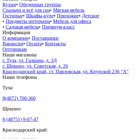
Кухни
•
Обеденные группы
Спальни и всё для сна
•
Мягкая мебель
Гостиные
•
Шкафы-купе
•
Прихожие
•
Детские
•
Предметы интерьера
•
Мебель для офиса
•
Садовая мебель
•
Премиум-класс
Информация
О компании
•
Поставщики
Вакансии
•
Оплата
•
Контакты
Оптовикам
Наши магазины
г. Тула, ул. Галкина, д. 3Д
г. Щекино, ул. Советская, д. 26
Краснодарский край, ст. Павловская, ул. Крупской 236 "А"
Наши телефоны
Тула:
8(4872) 700-360
Щекино:
8 (48751) 9-07-47
Краснодарский край: