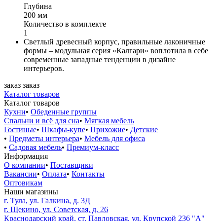
Глубина
200 мм
Количество в комплекте
1
Светлый древесный корпус, правильные лаконичные
формы – модульная серия «Калгари» воплотила в себе
современные западные тенденции в дизайне
интерьеров.
заказ
заказ
Каталог товаров
Каталог товаров
Кухни
•
Обеденные группы
Спальни и всё для сна
•
Мягкая мебель
Гостиные
•
Шкафы-купе
•
Прихожие
•
Детские
•
Предметы интерьера
•
Мебель для офиса
•
Садовая мебель
•
Премиум-класс
Информация
О компании
•
Поставщики
Вакансии
•
Оплата
•
Контакты
Оптовикам
Наши магазины
г. Тула, ул. Галкина, д. 3Д
г. Щекино, ул. Советская, д. 26
Краснодарский край, ст. Павловская, ул. Крупской 236 "А"