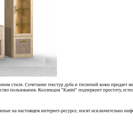
онном стиле. Сочетание текстур дуба и тиснений кожи придает 
тво пользования. Коллекция "Kantri" подчеркнет простоту, ест
енные на настоящем интернет-ресурсе, носят исключительно ин