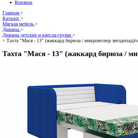
Корзина
Главная
>
Каталог
>
Мягкая мебель
>
Диваны
>
Диваны детские и кресла-груши
>
>
Тахта "Мася - 13" (жаккард бирюза / микровелюр звездопад)/о
Тахта "Мася - 13" (жаккард бирюза / ми