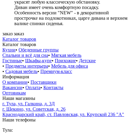
украсят любую классическую обстановку.
Диван имеет очень комфортную посадку.
Особенность версии "NEW" - в декоративной
прострочке на подлокотниках, царге дивана и верхнем
валике спинки сиденья.
заказ
заказ
Каталог товаров
Каталог товаров
Кухни
•
Обеденные группы
Спальни и всё для сна
•
Мягкая мебель
Гостиные
•
Шкафы-купе
•
Прихожие
•
Детские
•
Предметы интерьера
•
Мебель для офиса
•
Садовая мебель
•
Премиум-класс
Информация
О компании
•
Поставщики
Вакансии
•
Оплата
•
Контакты
Оптовикам
Наши магазины
г. Тула, ул. Галкина, д. 3Д
г. Щекино, ул. Советская, д. 26
Краснодарский край, ст. Павловская, ул. Крупской 236 "А"
Наши телефоны
Тула: