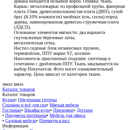
дивана находится бельевой короб. Обивка: ткань.
Каркас: металлокаркас из профильной трубы, фанерная
плита 15мм, древесноволокнистая плита (ДВП), сухой
брус (8-10% влажности) хвойных (ель, сосна) пород
дерева, ламинированная древесно-стружечная плита
(ЛДСП).
Основание элементов мягкости: два варианта
гнутоклееные березовые латы;
металлическая сетка.
Настил сиденья: блок независмых пружин,
термовойлок, ППУ марки ST, холлкон.
Наполнитель приспинных подушек: синтешар в
сочетании с дробленым ППУ. Ткань заказывается на
выбор Покупателя. Фото носит ознакомительный
характер. Цена зависит от категории ткани.
заказ
заказ
Каталог товаров
Каталог товаров
Кухни
•
Обеденные группы
Спальни и всё для сна
•
Мягкая мебель
Гостиные
•
Шкафы-купе
•
Прихожие
•
Детские
•
Предметы интерьера
•
Мебель для офиса
•
Садовая мебель
•
Премиум-класс
Информация