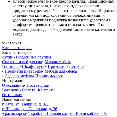
Классическое элегантное кресло-качалка. Традиционная
конструкция кресла, и изящная отделка боковин
придают ему респектабельность и солидность. Широкое
сиденье, мягкий подголовник с подлокотниками, и
удобная выдвижная подножка позволяет с удобством и
комфортом проводить время и отдыхать в нем. Эта
модель идеальна для обладателей самого взыскательного
вкуса.
заказ
заказ
Каталог товаров
Каталог товаров
Кухни
•
Обеденные группы
Спальни и всё для сна
•
Мягкая мебель
Гостиные
•
Шкафы-купе
•
Прихожие
•
Детские
•
Предметы интерьера
•
Мебель для офиса
•
Садовая мебель
•
Премиум-класс
Информация
О компании
•
Поставщики
Вакансии
•
Оплата
•
Контакты
Оптовикам
Наши магазины
г. Тула, ул. Галкина, д. 3Д
г. Щекино, ул. Советская, д. 26
Краснодарский край, ст. Павловская, ул. Крупской 236 "А"