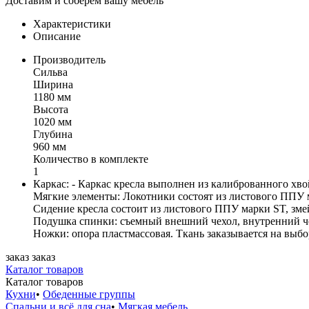
Доставим и соберём вашу мебель
Характеристики
Описание
Производитель
Сильва
Ширина
1180 мм
Высота
1020 мм
Глубина
960 мм
Количество в комплекте
1
Каркас: - Каркас кресла выполнен из калиброванного хво
Мягкие элементы: Локотники состоят из листового ППУ 
Сидение кресла состоит из листового ППУ марки ST, зме
Подушка спинки: съемный внешний чехол, внутренний че
Ножки: опора пластмассовая. Ткань заказывается на выбо
заказ
заказ
Каталог товаров
Каталог товаров
Кухни
•
Обеденные группы
Спальни и всё для сна
•
Мягкая мебель