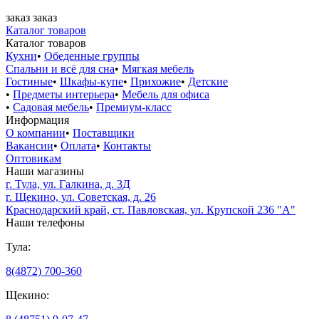
заказ
заказ
Каталог товаров
Каталог товаров
Кухни
•
Обеденные группы
Спальни и всё для сна
•
Мягкая мебель
Гостиные
•
Шкафы-купе
•
Прихожие
•
Детские
•
Предметы интерьера
•
Мебель для офиса
•
Садовая мебель
•
Премиум-класс
Информация
О компании
•
Поставщики
Вакансии
•
Оплата
•
Контакты
Оптовикам
Наши магазины
г. Тула, ул. Галкина, д. 3Д
г. Щекино, ул. Советская, д. 26
Краснодарский край, ст. Павловская, ул. Крупской 236 "А"
Наши телефоны
Тула:
8(4872) 700-360
Щекино: