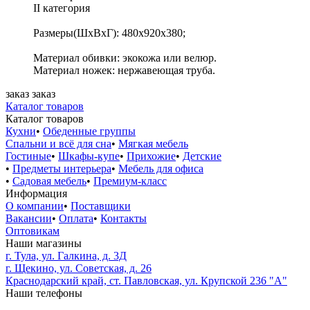
II категория
Размеры(ШхВхГ): 480х920х380;
Материал обивки: экокожа или велюр.
Материал ножек: нержавеющая труба.
заказ
заказ
Каталог товаров
Каталог товаров
Кухни
•
Обеденные группы
Спальни и всё для сна
•
Мягкая мебель
Гостиные
•
Шкафы-купе
•
Прихожие
•
Детские
•
Предметы интерьера
•
Мебель для офиса
•
Садовая мебель
•
Премиум-класс
Информация
О компании
•
Поставщики
Вакансии
•
Оплата
•
Контакты
Оптовикам
Наши магазины
г. Тула, ул. Галкина, д. 3Д
г. Щекино, ул. Советская, д. 26
Краснодарский край, ст. Павловская, ул. Крупской 236 "А"
Наши телефоны