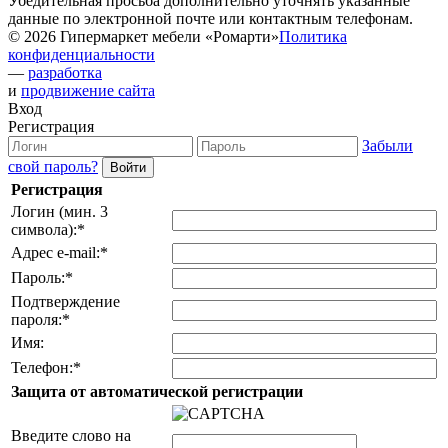
Убедительная просьба дополнительно уточнять указанные
данные по электронной почте или контактным телефонам.
© 2026 Гипермаркет мебели «Ромарти»
Политика
конфиденциальности
—
разработка
и
продвижение сайта
Вход
Регистрация
Забыли
свой пароль?
Регистрация
Логин (мин. 3
символа):
*
Адрес e-mail:
*
Пароль:
*
Подтверждение
пароля:
*
Имя:
Телефон:
*
Защита от автоматической регистрации
Введите слово на