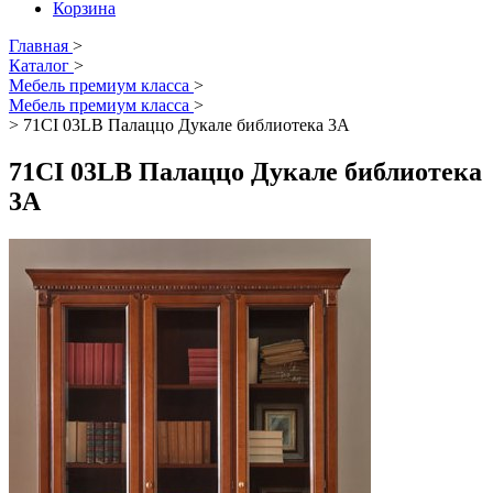
Корзина
Главная
>
Каталог
>
Мебель премиум класса
>
Мебель премиум класса
>
>
71CI 03LВ Палаццо Дукале библиотека 3А
71CI 03LВ Палаццо Дукале библиотека
3А