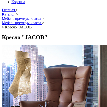
Корзина
Главная
>
Каталог
>
Мебель премиум класса
>
Мебель премиум класса
>
>
Кресло "JACOB"
Кресло "JACOB"