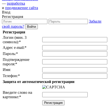
—
разработка
и
продвижение сайта
Вход
Регистрация
Забыли
свой пароль?
Регистрация
Логин (мин. 3
символа):
*
Адрес e-mail:
*
Пароль:
*
Подтверждение
пароля:
*
Имя:
Телефон:
*
Защита от автоматической регистрации
Введите слово на
картинке:
*