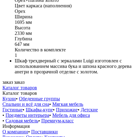
Орех+Патина золото
Цвет каркаса (наполнения)
Орех
Ширина
1695 мм
Высота
2330 мм
Глубина
647 мм
Количество в комплекте
1
Шкаф трехдверный с зеркалами Luigi изготовлен с
использованием массива бука и шпона красного дерева
анегри в прозрачной отделке с золотом.
заказ
заказ
Каталог товаров
Каталог товаров
Кухни
•
Обеденные группы
Спальни и всё для сна
•
Мягкая мебель
Гостиные
•
Шкафы-купе
•
Прихожие
•
Детские
•
Предметы интерьера
•
Мебель для офиса
•
Садовая мебель
•
Премиум-класс
Информация
О компании
•
Поставщики