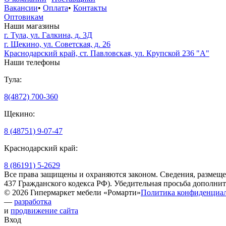
Вакансии
•
Оплата
•
Контакты
Оптовикам
Наши магазины
г. Тула, ул. Галкина, д. 3Д
г. Щекино, ул. Советская, д. 26
Краснодарский край, ст. Павловская, ул. Крупской 236 "А"
Наши телефоны
Тула:
8(4872) 700-360
Щекино:
8 (48751) 9-07-47
Краснодарский край:
8 (86191) 5-2629
Все права защищены и охраняются законом. Сведения, размеще
437 Гражданского кодекса РФ). Убедительная просьба дополни
© 2026 Гипермаркет мебели «Ромарти»
Политика конфиденциа
—
разработка
и
продвижение сайта
Вход