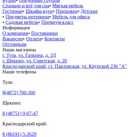
Кухни
•
Обеденные группы
Спальни и всё для сна
•
Мягкая мебель
Гостиные
•
Шкафы-купе
•
Прихожие
•
Детские
•
Предметы интерьера
•
Мебель для офиса
•
Садовая мебель
•
Премиум-класс
Информация
О компании
•
Поставщики
Вакансии
•
Оплата
•
Контакты
Оптовикам
Наши магазины
г. Тула, ул. Галкина, д. 3Д
г. Щекино, ул. Советская, д. 26
Краснодарский край, ст. Павловская, ул. Крупской 236 "А"
Наши телефоны
Тула:
8(4872) 700-360
Щекино:
8 (48751) 9-07-47
Краснодарский край:
8 (86191) 5-2629