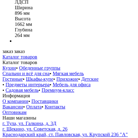
ЛДСП
Ширина
896 мм
Высота
1662 мм
Глубина
264 мм
заказ
заказ
Каталог товаров
Каталог товаров
Кухни
•
Обеденные группы
Спальни и всё для сна
•
Мягкая мебель
Гостиные
•
Шкафы-купе
•
Прихожие
•
Детские
•
Предметы интерьера
•
Мебель для офиса
•
Садовая мебель
•
Премиум-класс
Информация
О компании
•
Поставщики
Вакансии
•
Оплата
•
Контакты
Оптовикам
Наши магазины
г. Тула, ул. Галкина, д. 3Д
г. Щекино, ул. Советская, д. 26
Краснодарский край, ст. Павловская, ул. Крупской 236 "А"