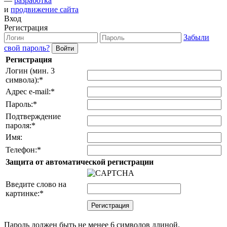
—
разработка
и
продвижение сайта
Вход
Регистрация
Забыли
свой пароль?
Регистрация
Логин (мин. 3
символа):
*
Адрес e-mail:
*
Пароль:
*
Подтверждение
пароля:
*
Имя:
Телефон:
*
Защита от автоматической регистрации
Введите слово на
картинке:
*
Пароль должен быть не менее 6 символов длиной.