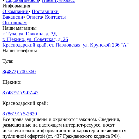
•
Садовая мебель
•
Премиум-класс
Информация
О компании
•
Поставщики
Вакансии
•
Оплата
•
Контакты
Оптовикам
Наши магазины
г. Тула, ул. Галкина, д. 3Д
г. Щекино, ул. Советская, д. 26
Краснодарский край, ст. Павловская, ул. Крупской 236 "А"
Наши телефоны
Тула:
8(4872) 700-360
Щекино:
8 (48751) 9-07-47
Краснодарский край:
8 (86191) 5-2629
Все права защищены и охраняются законом. Сведения,
размещенные на настоящем интернет-ресурсе, носят
исключительно информационный характер и не являются
публичной офертой (ст. 437 Гражданского кодекса РФ).