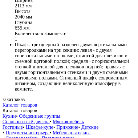
Ширина
2113 мм
Высота
2040 мм
Глубина
655 мм
Количество в комплекте
1
Шкаф - трехдверный разделен двумя вертикальными
перегородками на три секции: левая - с двумя
горизонтальными стенками, штангой для плечиков и
съемной щитовой полкой; средняя - с горизонтальной
стенкой и штангой для плечиков под ней; правая - с
двумя горизонтальными стенками и двумя съемными
щитовыми полками. Стильный шкаф с современным
дизайном, создающий великолепную атмосферу в
комнате.
заказ
заказ
Каталог товаров
Каталог товаров
Кухни
•
Обеденные группы
Спальни и всё для сна
•
Мягкая мебель
Гостиные
•
Шкафы-купе
•
Прихожие
•
Детские
•
Предметы интерьера
•
Мебель для офиса