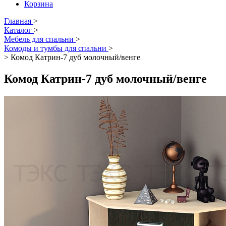
Корзина
Главная
>
Каталог
>
Мебель для спальни
>
Комоды и тумбы для спальни
>
>
Комод Катрин-7 дуб молочный/венге
Комод Катрин-7 дуб молочный/венге