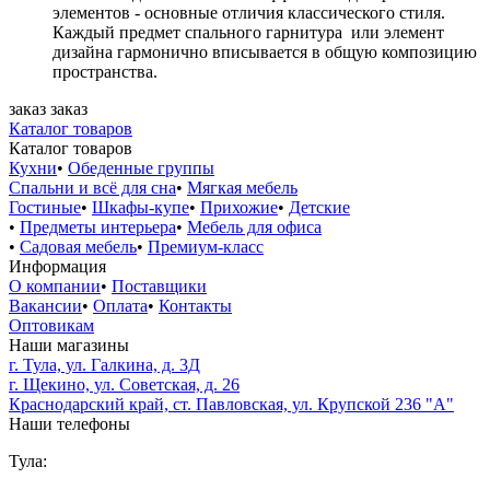
элементов - основные отличия классического стиля.
Каждый предмет спального гарнитура или элемент
дизайна гармонично вписывается в общую композицию
пространства.
заказ
заказ
Каталог товаров
Каталог товаров
Кухни
•
Обеденные группы
Спальни и всё для сна
•
Мягкая мебель
Гостиные
•
Шкафы-купе
•
Прихожие
•
Детские
•
Предметы интерьера
•
Мебель для офиса
•
Садовая мебель
•
Премиум-класс
Информация
О компании
•
Поставщики
Вакансии
•
Оплата
•
Контакты
Оптовикам
Наши магазины
г. Тула, ул. Галкина, д. 3Д
г. Щекино, ул. Советская, д. 26
Краснодарский край, ст. Павловская, ул. Крупской 236 "А"
Наши телефоны
Тула: