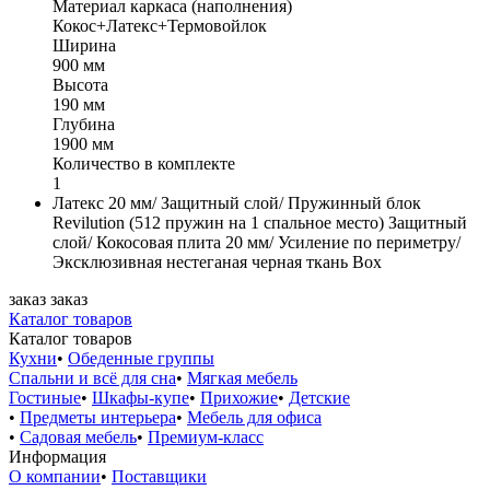
Материал каркаса (наполнения)
Кокос+Латекс+Термовойлок
Ширина
900 мм
Высота
190 мм
Глубина
1900 мм
Количество в комплекте
1
Латекс 20 мм/ Защитный слой/ Пружинный блок
Revilution (512 пружин на 1 спальное место) Защитный
слой/ Кокосовая плита 20 мм/ Усиление по периметру/
Эксклюзивная нестеганая черная ткань Boх
заказ
заказ
Каталог товаров
Каталог товаров
Кухни
•
Обеденные группы
Спальни и всё для сна
•
Мягкая мебель
Гостиные
•
Шкафы-купе
•
Прихожие
•
Детские
•
Предметы интерьера
•
Мебель для офиса
•
Садовая мебель
•
Премиум-класс
Информация
О компании
•
Поставщики