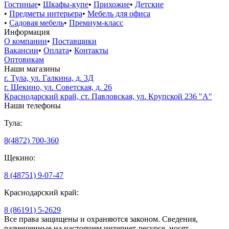
Гостиные
•
Шкафы-купе
•
Прихожие
•
Детские
•
Предметы интерьера
•
Мебель для офиса
•
Садовая мебель
•
Премиум-класс
Информация
О компании
•
Поставщики
Вакансии
•
Оплата
•
Контакты
Оптовикам
Наши магазины
г. Тула, ул. Галкина, д. 3Д
г. Щекино, ул. Советская, д. 26
Краснодарский край, ст. Павловская, ул. Крупской 236 "А"
Наши телефоны
Тула:
8(4872) 700-360
Щекино:
8 (48751) 9-07-47
Краснодарский край:
8 (86191) 5-2629
Все права защищены и охраняются законом. Сведения,
размещенные на настоящем интернет-ресурсе, носят