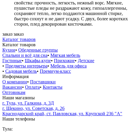
свойства: прочность, легкость, нежный ворс. Мягкие,
пушистые пледы не раздражают кожу, гипоаллергенны,
сохраняют тепло, легко поддаются машинной стирке,
быстро сохнут и не дают усадку. С двух, более коротких
сторон, плед декорирован кисточками.
заказ
заказ
Каталог товаров
Каталог товаров
Кухни
•
Обеденные группы
Спальни и всё для сна
•
Мягкая мебель
Гостиные
•
Шкафы-купе
•
Прихожие
•
Детские
•
Предметы интерьера
•
Мебель для офиса
•
Садовая мебель
•
Премиум-класс
Информация
О компании
•
Поставщики
Вакансии
•
Оплата
•
Контакты
Оптовикам
Наши магазины
г. Тула, ул. Галкина, д. 3Д
г. Щекино, ул. Советская, д. 26
Краснодарский край, ст. Павловская, ул. Крупской 236 "А"
Наши телефоны
Тула: